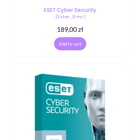
ESET Cyber Security
(3 stan., 12 mc.)
189,00
zł
Add to cart