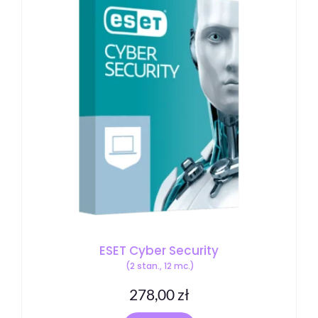
ESET Cyber Security
(2 stan., 12 mc.)
278,00
zł