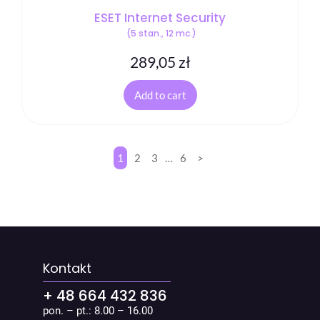
ESET Internet Security
(5 stan., 12 mc.)
289,05
zł
Add to cart
1
2
3
…
6
>
Kontakt
+ 48 664 432 836
pon. – pt.: 8.00 – 16.00