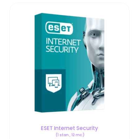
Cyberbezpieczeństwo
Szkolenia
Warsztat Pentestera
Koszyk
Masz
pytania?
Napisz do nas!
ESET Internet Security
(1 stan., 12 mc.)