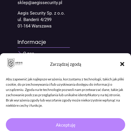
sklep@aegissecurity.pl
Aegis Security Sp. z o.o.
ul. Banderii 4/299
01-164 Warszawa
Informacje
O nas
Kontakt
Zarządzaj zgodą
Regulamin
Polityka prywatności
Polityka cookies
Aby zapewnić jak najlepsze wrażenia, korzystamy z technologii, takich jak pliki
cookie, do przechowywania i/lub uzyskiwania dostępu do informacji o
Blog
urządzeniu. Zgoda na te technologie pozwoli nam przetwarzać dane, takie jak
Kariera
zachowanie podczas przeglądania lub unikalne identyfikatory na tej stronie.
Brak wyrażenia zgody lub wycofanie zgody może niekorzystnie wpłynąć na
niektóre cechy i funkcje.
Akceptuję