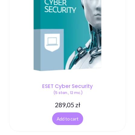
ESET Cyber Security
(5 stan., 12 mc.)
289,05
zł
Wybierz
kategorię
Add to cart
Sklep