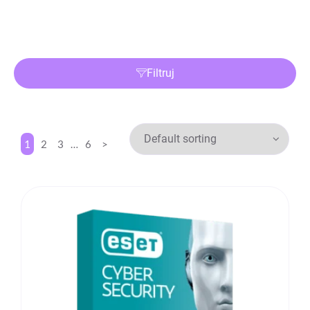
Filtruj
1
2
3
…
6
>