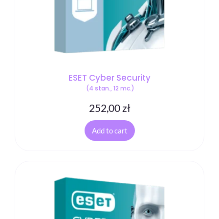
ESET Cyber Security
(4 stan., 12 mc.)
252,00
zł
Add to cart