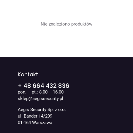
Warsztat Pentestera
Koszyk
Nie znaleziono produktów
Masz
pytania?
Napisz do nas!
Kontakt
+ 48 664 432 836
pon. – pt.: 8.00 – 16.00
sklep@aegissecurity.pl
Aegis Security Sp. z o.o.
ul. Banderii 4/299
01-164 Warszawa