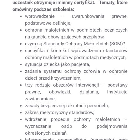
uczestnik otrzymuje imienny certyfikat.
Tematy, które
omówimy podczas szkolenia:
Wybierz
kategorię
wprowadzenie – uwarunkowania prawne,
podstawowe definicje,
ochrona małoletnich w podmiotach leczniczych
Sklep
na gruncie obowiązujących przepisów,
Cyberbezpieczeństwo
czym są Standardy Ochrony Małoletnich (SOM)?
specyfika i kontekst wprowadzenia standardów
Szkolenia
ochrony małoletnich w podmiotach medycznych,
Warsztat Pentestera
sytuacja dziecka jako pacjenta,
zadania systemu ochrony zdrowia w ochronie
Koszyk
dzieci przed krzywdzeniem,
trzy rodzaje obszarów interwencji – podstawy
Masz
pytania?
prawne, obowiązki, działania, instytucje
zawiadamiane,
zasady bezpiecznej rekrutacji personelu,
Napisz do nas!
zakres merytoryczny standardów,
wdrożenie procedur ochrony małoletnich –
wyznaczenie osób do podejmowania
określonych działań,
informowanie pracowników (personelu) oraz